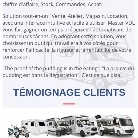
chiffre d'affaire, Stock, Commandes, Achat...
Solution tout-en-un : Vente, Atelier, Magasin, Location,
avec une interface intuitive et facile à utiliser, Master VDL
vous fait gagner un temps précieux en automatisant de
nombreuses tâches. En adoptant cette solution, vous
choisissez un outil qui travaillera à vos côtés pour
renforcer
l'efficacité, la rigueur et la rentabilité
de votre
concession.
"
T
h
e
p
r
o
o
f
o
f
t
h
e
p
u
d
d
i
n
g
i
s
i
n
t
h
e
e
a
t
i
n
g
"
,
"
L
a
p
r
e
u
v
e
d
u
p
u
d
d
i
n
g
e
s
t
d
a
n
s
l
a
d
é
g
u
s
t
a
t
i
o
n
"
.
C
’
e
s
t
c
e
q
u
e
d
i
s
a
i
t
W
i
l
l
i
a
m
S
a
TÉMOIGNAGE CLIENTS
CRM TRES fluide et intuitif.. Simple d'utilisation. TOUT A portée
de main si les vendeurs ou responsable de site ont bien
renseigné les données du véhicule et ont partagé les