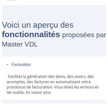
documents.Donc ; Economie de temps
Très bonne réactivité de la maintenance si bug. Dans la
journée maximum le problème est résolu. - Audrey -
Comptable
Voici un aperçu des
fonctionnalités
Solution complète et réellement adaptée à la vente et achat
proposées par
de véhicules de loisirs !
Master VDL
Pas de soucis en particulier et si cela se présente, j'ai toujours
quelqu'un à qui m'adresser et qui trouve des solutions ! - Hedi.
- Administrateur des ventes
-
Facturation
Facilitez la génération des devis, des avoirs, des
acomptes, des factures en automatisant votre
processus de facturation. Vous éviez les erreurs et
les oublis.
En savoir plus